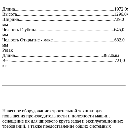
Длина.......................................................................................1972
Высота.....................................................................................1296
Ширина...................................................................................739,0
мм
Челюсть Глубина....................................................................645,0
мм
Челюсть Открытие - макс......................................................682,0
мм
Резак
Длина.............................................................................382,0мм
Вес ...........................................................................................721,0
кг
Навесное оборудование строительной техники для
повышения производительности и полезности машин,
оснащение их для широкого круга задач и эксплуатационных
требований, а также предоставление общих системных